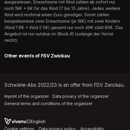
ausgewiesen. Erwachsene mit Kind zahlen ab sofort nur 
noch 19€ + 6€ für das Kind (7 bis 13 Jahre). Jedes weitere 
Kind wird nochmal einen Euro günstiger. Somit zahlen 
beispielsweise zwei Erwachsene (je 19€) mit zwei Kindern 
(Kind 1 6€ + Kind 2 5€) gesamt nur noch 49€ statt 60€. Das 
Angebot ist nur nutzbar im Block A1 (solange der Vorrat 
reicht).
Other events of FSV Zwickau
Schwäne-Abo 2022/23 is an offer from FSV Zwickau.
Imprint of the organizer
(opens in a new tab)
Data privacy of the organizer
(opens in 
General terms and conditions of the organizer
(opens in a new ta
SWITCH LANGUAGE
Cookie settings
(opens in a new tab)
Data privacy policy
(opens in a new tab)
Accessibility
(opens in a n