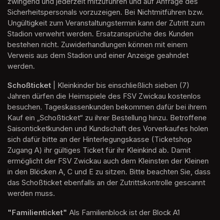
zwingend und jederzeit mitzuführen und auf Anfrage des 
Sicherheitspersonals vorzuzeigen. Bei Nichtmitführen bzw. 
Ungültigkeit zum Veranstaltungstermin kann der Zutritt zum 
Stadion verwehrt werden. Ersatzansprüche des Kunden 
bestehen nicht. Zuwiderhandlungen können mit einem 
Verweis aus dem Stadion und einer Anzeige geahndet 
werden.
Schoßticket 
| Kleinkinder bis einschließlich sieben (7) 
Jahren dürfen die Heimspiele des FSV Zwickau kostenlos 
besuchen. Tageskassenkunden bekommen dafür bei ihrem 
Kauf ein „Schoßticket“ zu ihrer Bestellung hinzu. Betroffene 
Saisonticketkunden und Kundschaft des Vorverkaufes holen 
sich dafür bitte an der Hinterlegungskasse (Ticketshop 
Zugang A) ihr gültiges Ticket für ihr Kleinkind ab. Damit 
ermöglicht der FSV Zwickau auch dem Kleinsten der Kleinen 
in den Blöcken A, C und E zu sitzen. Bitte beachten Sie, dass 
das Schoßticket ebenfalls an der Zutrittskontrolle gescannt 
werden muss.
(opens in a new tab)
(opens in a new tab)
(opens in a new tab)
"Familienticket"
 Als Familienblock ist der Block A1 